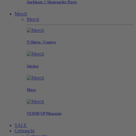
Surfskate // Skatesurfer Parts
Merch
Merch
T-Shirts / Cappys
Sticker
More
STAND UP Magazin
SALE
Gebraucht