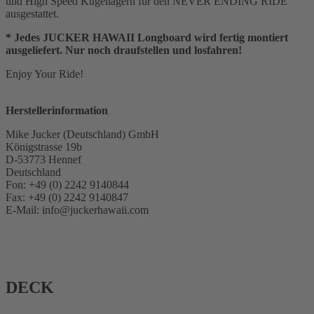
und High Speed Kugellagern für den NEVER ENDING RIDE
ausgestattet.
* Jedes JUCKER HAWAII Longboard wird fertig montiert
ausgeliefert. Nur noch draufstellen und losfahren!
Enjoy Your Ride!
Herstellerinformation
Mike Jucker (Deutschland) GmbH
Königstrasse 19b
D-53773 Hennef
Deutschland
Fon: +49 (0) 2242 9140844
Fax: +49 (0) 2242 9140847
E-Mail: info@juckerhawaii.com
DECK