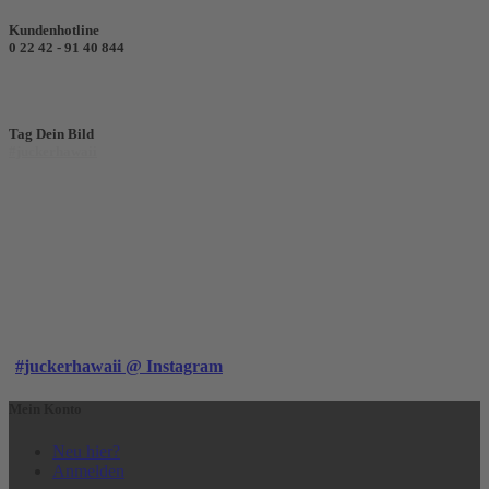
Kundenhotline
0 22 42 - 91 40 844
Tag Dein Bild
#juckerhawaii
#juckerhawaii @ Instagram
Mein Konto
Neu hier?
Anmelden