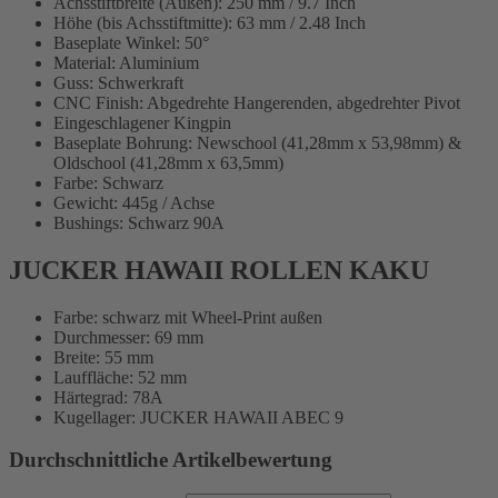
Achsstiftbreite (Außen): 250 mm / 9.7 Inch
Höhe (bis Achsstiftmitte): 63 mm / 2.48 Inch
Baseplate Winkel: 50°
Material: Aluminium
Guss: Schwerkraft
CNC Finish: Abgedrehte Hangerenden, abgedrehter Pivot
Eingeschlagener Kingpin
Baseplate Bohrung: Newschool (41,28mm x 53,98mm) &
Oldschool (41,28mm x 63,5mm)
Farbe: Schwarz
Gewicht: 445g / Achse
Bushings: Schwarz 90A
JUCKER HAWAII ROLLEN KAKU
Farbe: schwarz mit Wheel-Print außen
Durchmesser: 69 mm
Breite: 55 mm
Lauffläche: 52 mm
Härtegrad: 78A
Kugellager: JUCKER HAWAII ABEC 9
Durchschnittliche Artikelbewertung