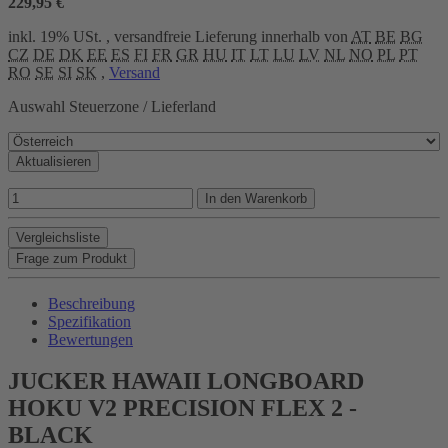
229,95 €
inkl. 19% USt. , versandfreie Lieferung innerhalb von
AT
BE
BG
CZ
DE
DK
EE
ES
FI
FR
GR
HU
IT
LT
LU
LV
NL
NO
PL
PT
RO
SE
SI
SK
,
Versand
Auswahl Steuerzone / Lieferland
Aktualisieren
In den Warenkorb
Vergleichsliste
Frage zum Produkt
Beschreibung
Spezifikation
Bewertungen
JUCKER HAWAII LONGBOARD
HOKU V2 PRECISION FLEX 2 -
BLACK