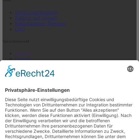
Service und Beratung
Zahlung und Versand
Reklamationen / Retouren
FAQ
Sprach­auswahl
Deutsch
English
Français
Italiano
Español
Nederlands
US + Canada
Newsletter abonnieren
E-Mail (Wiederholung)*
Ich akzepiere, nichts zu erhalten*
Email-Adresse
abonnieren