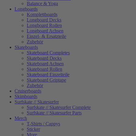
Balance & Yoga
Longboards
Komplettboards
Longboard Decks
Longboard Rollen
Longboard Achsen
Einzel- & Ersatzteile
Zubehör
Skateboards
Skateboard Completes
Skateboard Decks
Skateboard Achsen
Skateboard Rollen
Skateboard Einzelteile
Skateboard Griptape
Zubehör
Cruiserboards
Skimboards
Surfskate // Skatesurfer
Surfskate // Skatesurfer Complete
Surfskate // Skatesurfer Parts
Merch
T-Shirts / Cappys
Sticker
More