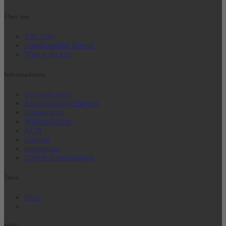
Über uns
The Story
Longboarding Hawaii
Who is Jucker?
Informationen
Versandkosten
Zahlungsmöglichkeiten
Datenschutz
Widerrufsrecht
AGB
Sitemap
Impressum
Cookie-Einstellungen
Store
Store
Hilfe