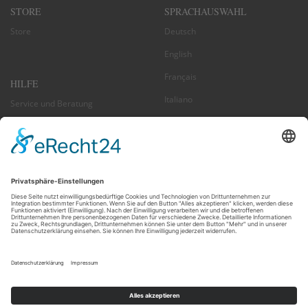
STORE
SPRACH­AUSWAHL
Store
Deutsch
English
Français
HILFE
Italiano
Service und Beratung
Español
Zahlung und Versand
Nederlands
Reklamationen / Retouren
US + Canada
FAQ
NEWSLETTER ABONNIEREN
EMAIL-
abonnieren
ADRESSE
Abmeldung jederzeit möglich >
Newsletter
ENJOY YOUR RIDE!