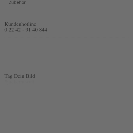
Zubehör
Kundenhotline
0 22 42 - 91 40 844
Tag Dein Bild
#juckerhawaii