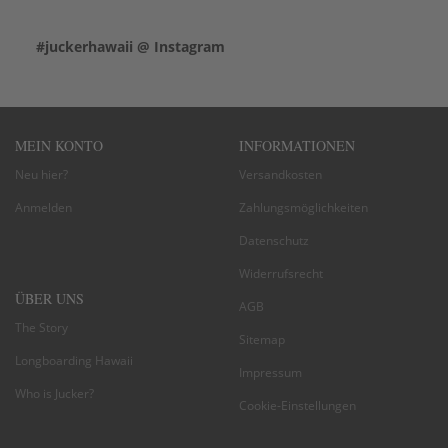
#juckerhawaii @ Instagram
MEIN KONTO
INFORMATIONEN
Neu hier?
Versandkosten
Anmelden
Zahlungsmöglichkeiten
Datenschutz
Widerrufsrecht
ÜBER UNS
AGB
The Story
Sitemap
Longboarding Hawaii
Impressum
Who is Jucker?
Cookie-Einstellungen