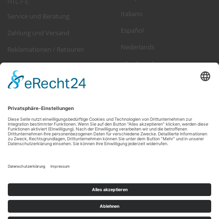
HILFE
Italiano
Service und Beratung
Español
Zahlung und Versand
Nederlands
Reklamationen / Retouren
US + Canada
FAQ
NEWSLETTER ABONNIEREN
EMAIL-
abonnieren
ADRESSE
Abmeldung jederzeit möglich >
Newsletter
ENJOY YOUR RIDE!
© Mike Jucker (Deutschland) GmbH · Königstrasse 19b · D-53773