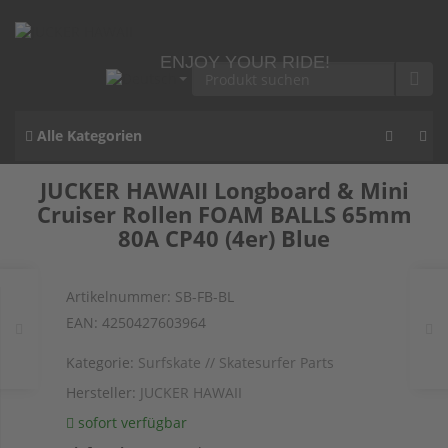
ENJOY YOUR RIDE!
Alle Kategorien
JUCKER HAWAII Longboard & Mini
Cruiser Rollen FOAM BALLS 65mm
80A CP40 (4er) Blue
Artikelnummer:
SB-FB-BL
EAN:
4250427603964
Kategorie:
Surfskate // Skatesurfer Parts
Hersteller:
JUCKER HAWAII
sofort verfügbar