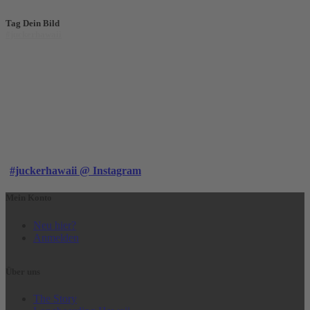
Tag Dein Bild
#juckerhawaii
#juckerhawaii @ Instagram
Mein Konto
Neu hier?
Anmelden
Über uns
The Story