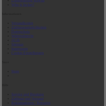
Longboarding Hawaii
Who is Jucker?
Informationen
Versandkosten
Zahlungsmöglichkeiten
Datenschutz
Widerrufsrecht
AGB
Sitemap
Impressum
Cookie-Einstellungen
Store
Store
Hilfe
Service und Beratung
Zahlung und Versand
Reklamationen / Retouren