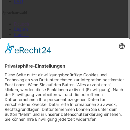
FAQ
Sprach­auswahl
Deutsch
English
Français
Italiano
Español
Nederlands
US + Canada
Newsletter abonnieren
E-Mail (Wiederholung)*
Ich akzepiere, nichts zu erhalten*
Email-Adresse
abonnieren
Abmeldung jederzeit möglich >
Newsletter