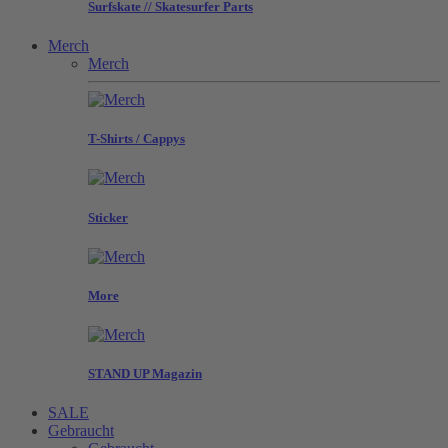
Surfskate // Skatesurfer Parts
Merch
Merch
T-Shirts / Cappys
Sticker
More
STAND UP Magazin
SALE
Gebraucht