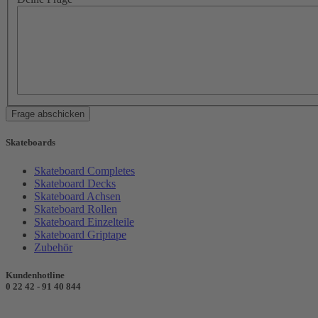
Frage abschicken
Skateboards
Skateboard Completes
Skateboard Decks
Skateboard Achsen
Skateboard Rollen
Skateboard Einzelteile
Skateboard Griptape
Zubehör
Kundenhotline
0 22 42 - 91 40 844