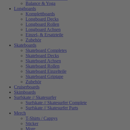
Balance & Yoga
Longboards
Komplettboards
Longboard Decks
Longboard Rollen
Longboard Achsen
Einzel- & Ersatzteile
Zubehör
Skateboards
Skateboard Completes
Skateboard Decks
Skateboard Achsen
Skateboard Rollen
Skateboard Einzelteile
Skateboard Griptape
Zubehör
Cruiserboards
Skimboards
Surfskate // Skatesurfer
Surfskate // Skatesurfer Complete
Surfskate // Skatesurfer Parts
Merch
T-Shirts / Cappys
Sticker
More