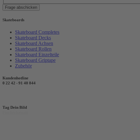
Frage abschicken
Skateboards
Skateboard Completes
Skateboard Decks
Skateboard Achsen
Skateboard Rollen
Skateboard Einzelteile
Skateboard Griptape
Zubehör
Kundenhotline
0 22 42 - 91 40 844
Tag Dein Bild
#juckerhawaii