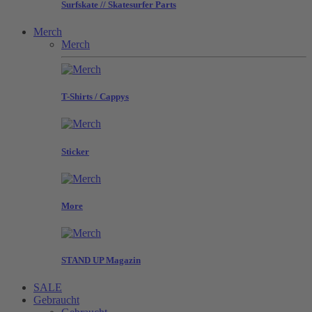
Surfskate // Skatesurfer Parts
Merch
Merch
T-Shirts / Cappys
Sticker
More
STAND UP Magazin
SALE
Gebraucht