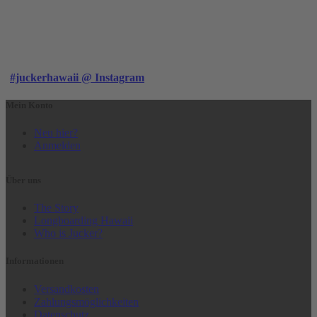
#juckerhawaii @ Instagram
Mein Konto
Neu hier?
Anmelden
Über uns
The Story
Longboarding Hawaii
Who is Jucker?
Informationen
Versandkosten
Zahlungsmöglichkeiten
Datenschutz