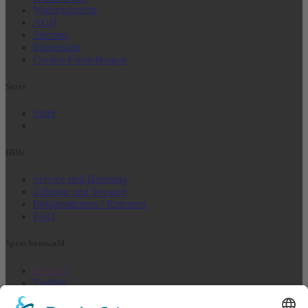
Widerrufsrecht
AGB
Sitemap
Impressum
Cookie-Einstellungen
Store
Store
Hilfe
Service und Beratung
Zahlung und Versand
Reklamationen / Retouren
FAQ
Sprach­auswahl
Deutsch
English
Français
Italiano