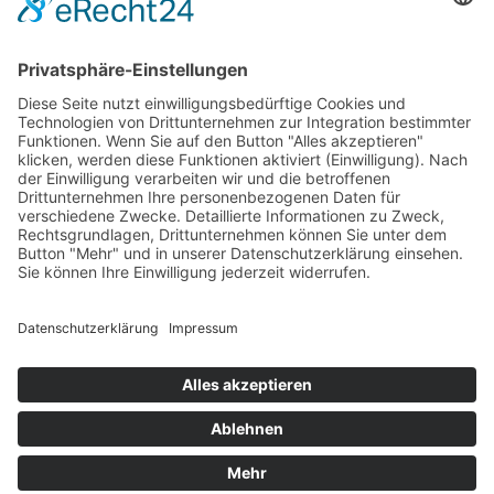
Español
Nederlands
US + Canada
Newsletter abonnieren
E-Mail (Wiederholung)*
Ich akzepiere, nichts zu erhalten*
Email-Adresse
abonnieren
Abmeldung jederzeit möglich >
Newsletter
ENJOY YOUR RIDE!
© Mike Jucker (Deutschland) GmbH · Königstrasse 19b · D-53773
Hennef · Fon: +49 (0) 2242 9140844 · Fax: +49 (0) 2242 9140847
· E-Mail:
info@juckerhawaii.com