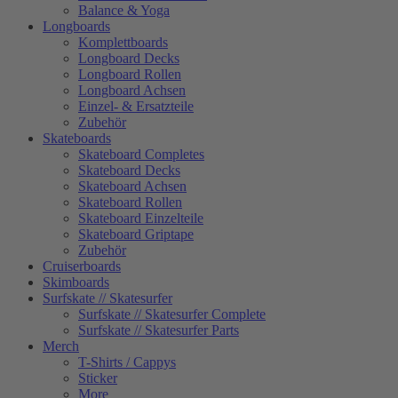
Balance & Yoga
Longboards
Komplettboards
Longboard Decks
Longboard Rollen
Longboard Achsen
Einzel- & Ersatzteile
Zubehör
Skateboards
Skateboard Completes
Skateboard Decks
Skateboard Achsen
Skateboard Rollen
Skateboard Einzelteile
Skateboard Griptape
Zubehör
Cruiserboards
Skimboards
Surfskate // Skatesurfer
Surfskate // Skatesurfer Complete
Surfskate // Skatesurfer Parts
Merch
T-Shirts / Cappys
Sticker
More