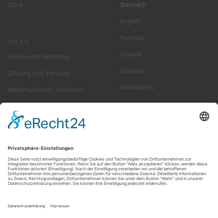
Store
Deutsch
English
Français
HILFE
Italiano
Service und Beratung
Español
Zahlung und Versand
Nederlands
Reklamationen / Retouren
US + Canada
FAQ
NEWSLETTER ABONNIEREN
EMAIL-
abonnieren
ADRESSE
Abmeldung jederzeit möglich >
Newsletter