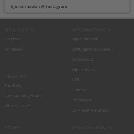
#juckerhawaii @ Instagram
MEIN KONTO
INFORMATIONEN
Neu hier?
Versandkosten
Anmelden
Zahlungsmöglichkeiten
Datenschutz
Widerrufsrecht
ÜBER UNS
AGB
The Story
Sitemap
Longboarding Hawaii
Impressum
Who is Jucker?
Cookie-Einstellungen
STORE
SPRACH­AUSWAHL