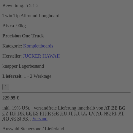
Bewertung:
5
5
1
2
Twin Tip Allround Longboard
Bis ca. 90kg
Precision One Truck
Kategorie:
Komplettboards
Hersteller:
JUCKER HAWAII
knapper Lagerbestand
Lieferzeit
:
1 - 2 Werktage
229,95 €
inkl. 19% USt. , versandfreie Lieferung innerhalb von
AT
BE
BG
CZ
DE
DK
EE
ES
FI
FR
GR
HU
IT
LT
LU
LV
NL
NO
PL
PT
RO
SE
SI
SK
,
Versand
Auswahl Steuerzone / Lieferland