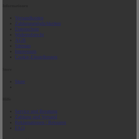
Informationen
Versandkosten
Zahlungsmöglichkeiten
Datenschutz
Widerrufsrecht
AGB
Sitemap
Impressum
Cookie-Einstellungen
Store
Store
Hilfe
Service und Beratung
Zahlung und Versand
Reklamationen / Retouren
FAQ