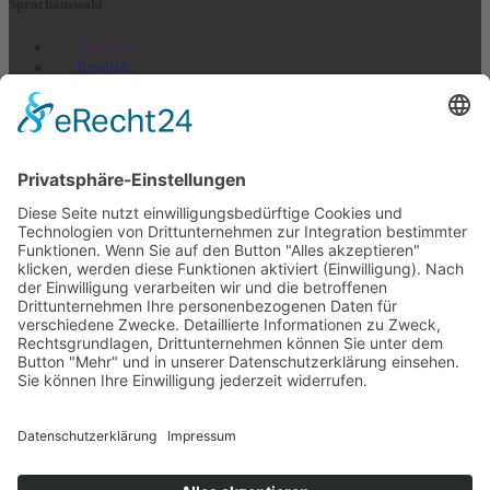
Sprach­auswahl
Deutsch
English
Français
Italiano
Español
Nederlands
US + Canada
Newsletter abonnieren
E-Mail (Wiederholung)*
Ich akzepiere, nichts zu erhalten*
Email-Adresse
abonnieren
Abmeldung jederzeit möglich >
Newsletter