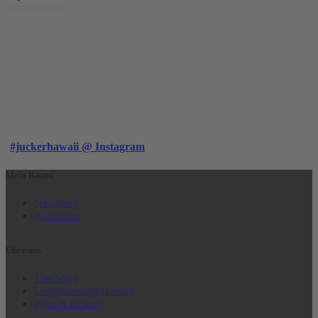
#juckerhawaii
#juckerhawaii @ Instagram
Mein Konto
Neu hier?
Anmelden
Über uns
The Story
Longboarding Hawaii
Who is Jucker?