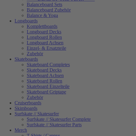
Balanceboard Sets
Balanceboard Zubehör
Balance & Yoga
Longboards
Komplettboards
Longboard Decks
Longboard Rollen
Longboard Achsen
Einzel- & Ersatzteile
Zubehör
Skateboards
Skateboard Completes
Skateboard Decks
Skateboard Achsen
Skateboard Rollen
Skateboard Einzelteile
Skateboard Griptape
Zubehör
Cruiserboards
Skimboards
Surfskate // Skatesurfer
Surfskate // Skatesurfer Complete
Surfskate // Skatesurfer Parts
Merch
T-Shirts / Cappys