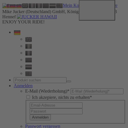
Mein Konto
Kontakt
B2B
Store
Mike Jucker (Deutschland) GmbH, Königstrasse 19b, D-53773
Hennef
ENJOY YOUR RIDE!
Anmelden
E-Mail (Wiederholung)*
Ich akzepiere, nichts zu erhalten*
Anmelden
Passwort vergessen