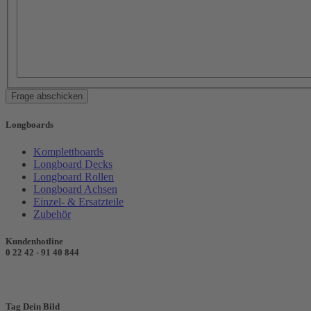
Frage abschicken
Longboards
Komplettboards
Longboard Decks
Longboard Rollen
Longboard Achsen
Einzel- & Ersatzteile
Zubehör
Kundenhotline
0 22 42 - 91 40 844
Tag Dein Bild