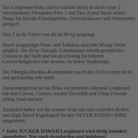
Das Longboard Hoku (hawai`ianisch Stern) ist durch seine 2
verschiedenen Flexstufen (Flex 1 und Flex 2) und durch seinen
Shape für fast alle Einsatzgebiete, Gewichtsklassen und Altersstufen
geeignet.
Flex 2 ist für Fahrer von 40 bis 90 kg ausgelegt.
Durch ausgeprägte Nose- und Tailkicks sind jede Menge Tricks
möglich. Die Drop Through Achsmontage erlaubt gemütliches
Cruisen in der Stadt und hat gleichzeitig bei höheren
Geschwindigkeiten eine bessere, da tiefere Straßenlage.
Die Fiberglas-Bambus-Konstruktion macht das Deck extrem leicht
und gleichzeitig sehr stabil.
Zusammengefasst ist das Hoku ein perfektes Allround Longboard
mit dem Carven, Cruisen, leichter Downhill und Urban Freeride
richtig Spaß machen.
Zusätzlich haben wir die neueste Serie mit extra schnellen Rollen
und High Speed Kugellagern für den NEVER ENDING RIDE
ausgestattet.
* Jedes JUCKER HAWAII Longboard wird fertig montiert
ausgeliefert. Nur noch draufstellen und losfahren!