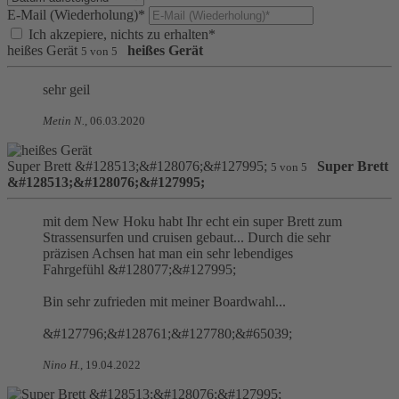
E-Mail (Wiederholung)*
Ich akzepiere, nichts zu erhalten*
heißes Gerät
heißes Gerät
5
von
5
sehr geil
Metin N
.
,
06.03.2020
Super Brett &#128513;&#128076;&#127995;
Super Brett
5
von
5
&#128513;&#128076;&#127995;
mit dem New Hoku habt Ihr echt ein super Brett zum
Strassensurfen und cruisen gebaut... Durch die sehr
präzisen Achsen hat man ein sehr lebendiges
Fahrgefühl &#128077;&#127995;
Bin sehr zufrieden mit meiner Boardwahl...
&#127796;&#128761;&#127780;&#65039;
Nino H
.
,
19.04.2022